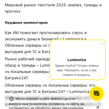
Мировой рынок текстиля 2025: анализ, тренды и
прогноз
Недавние комментарии
Как ИИ помогает прогнозировать спрос и
экономить деньги бизнеса? – Luminorica
к
Облачные серверы vs локальные серверы: что
выгоднее для 1С и Битрикс24?
Рынок рабочей одежды в России и СНГ, 2025:
Luminorica
обзор и тренды – Luminorica
к
Облачные серверы
Здравствуйте! Готовы помочь
вам. Напишите, если у вас
vs локальные серверы: что выгоднее для 1С и
появятся вопросы.
Битрикс24?
Облачные серверы vs локальные серверы: что
выгоднее для 1С и Битрикс24? – Luminorica
к
Облачные серверы для бизнеса: почему это
Мы использует cookie-файлы и другие
выгодно и как использовать их с Битрикс24 и 1С
аналогичные технологии. Оставаясь на сайте, вы
соглашаетесь на обработку ваших персональных