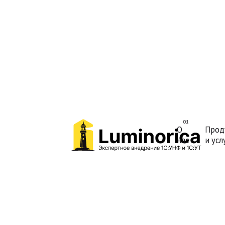
О
Прод
нас
и усл