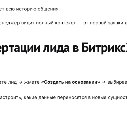
ет всю историю общения.
менеджер видит полный контекст — от первой заявки 
ртации лида в Битрикс
аете лид → жмете
«Создать на основании»
→ выбирает
строить, какие данные переносятся в новые сущнос