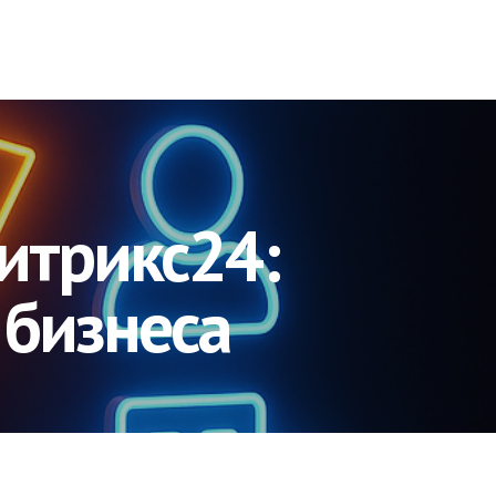
итрикс24:
 бизнеса