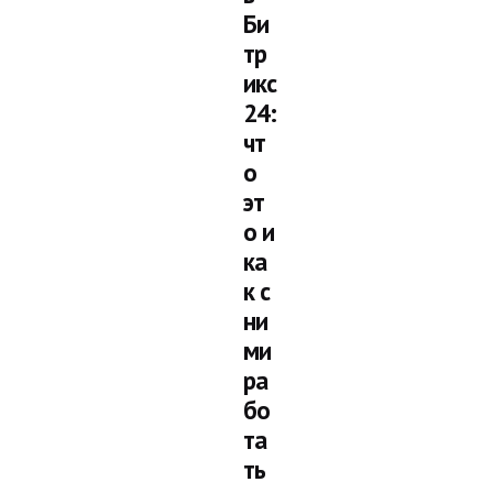
Би
тр
икс
24:
чт
о
эт
о и
ка
к с
ни
ми
ра
бо
та
ть