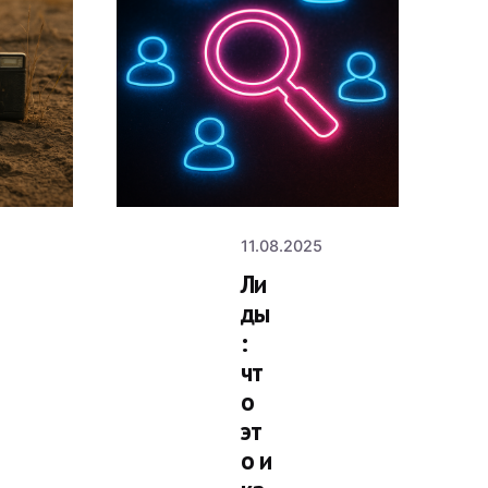
ed by
Posted by
nyaev
v.manyaev
5
11.08.2025
Ли
ды
:
чт
о
эт
о и