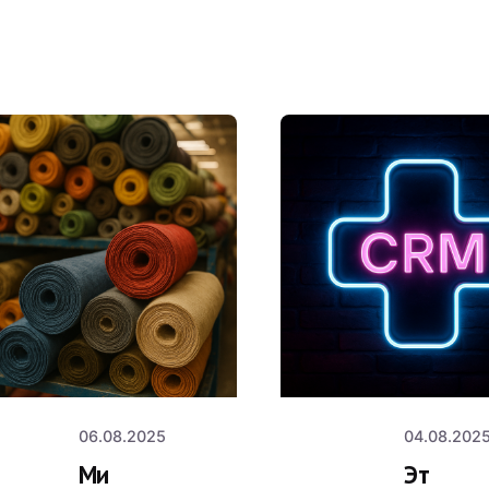
Posted by
Post
v.manyaev
v.ma
06.08.2025
04.08.202
Ми
Эт