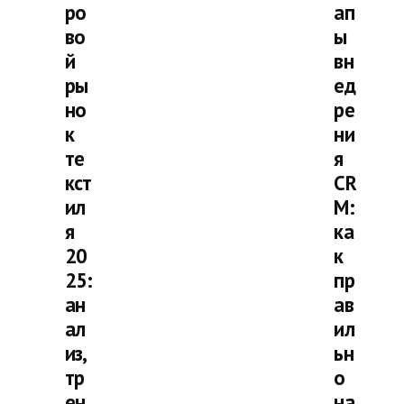
ро
ап
во
ы
й
вн
ры
ед
но
ре
к
ни
те
я
кст
CR
ил
M:
я
ка
20
к
25:
пр
ан
ав
ал
ил
из,
ьн
тр
о
ен
на