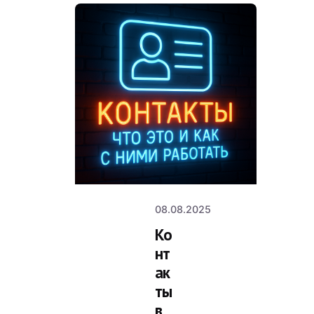
Posted by
v.manyaev
08.08.2025
Ко
нт
ак
ты
в