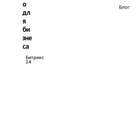
о
Блог
дл
я
би
зне
са
Битрикс
24