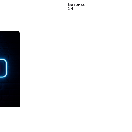
Битрикс
24
ed by
nyaev
5