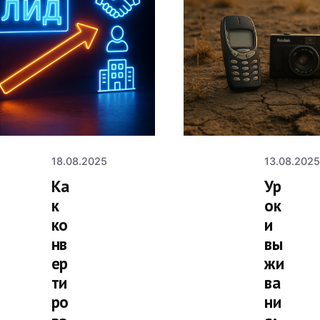
Posted by
Post
v.manyaev
v.ma
18.08.2025
13.08.202
Ка
Ур
к
ок
ко
и
нв
вы
ер
жи
ти
ва
ро
ни