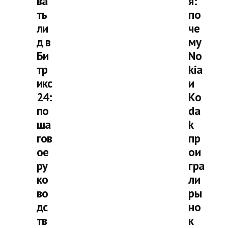
ва
я:
ть
по
ли
че
д в
му
Би
No
тр
kia
икс
и
24:
Ko
по
da
ша
k
гов
пр
ое
ои
ру
гра
ко
ли
во
ры
дс
но
тв
к