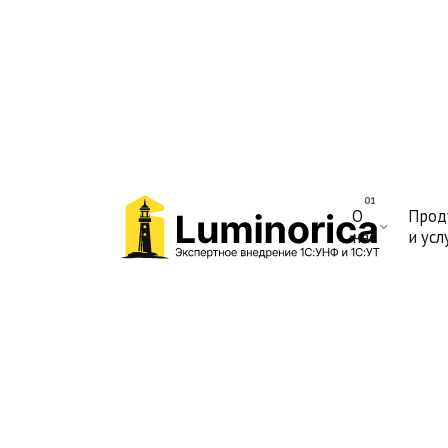
О
Прод
нас
и усл