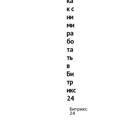
ка
к с
ни
ми
ра
бо
та
ть
в
Би
тр
икс
24
Битрикс
24