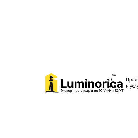
О
Прод
нас
и усл