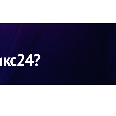
икс24?