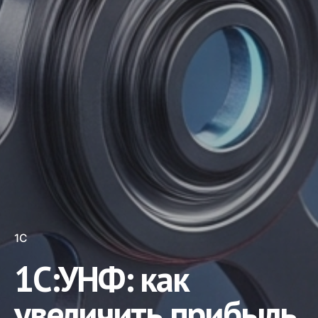
1С
1С:УНФ: как
увеличить прибыль