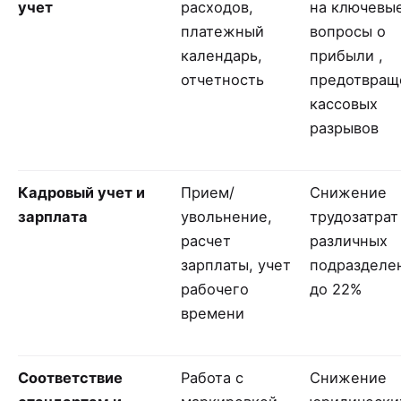
учет
расходов,
на ключевы
платежный
вопросы о
календарь,
прибыли ,
отчетность
предотвращ
кассовых
разрывов
Кадровый учет и
Прием/
Снижение
зарплата
увольнение,
трудозатрат
расчет
различных
зарплаты, учет
подразделе
рабочего
до 22%
времени
Соответствие
Работа с
Снижение