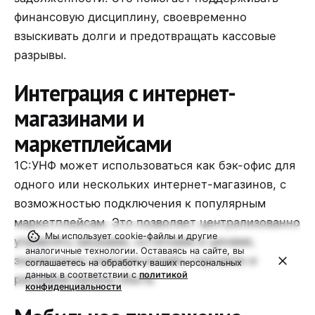
финансовую дисциплину, своевременно
взыскивать долги и предотвращать кассовые
разрывы.
Интеграция с интернет-
магазинами и
маркетплейсами
1С:УНФ может использоваться как бэк-офис для
одного или нескольких интернет-магазинов, с
возможностью подключения к популярным
маркетплейсам. Это позволяет централизованно
Мы использует cookie-файлы и другие
управлять заказами, остатками и ценами,
аналогичные технологии. Оставаясь на сайте, вы
значительно упрощая онлайн-торговлю и
соглашаетесь на обработку ваших персональных
данных в соответствии с
политикой
расширяя каналы сбыта.
конфиденциальности