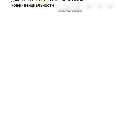
конфиденциальности
Вывод
Predictive Maintenance — это не будущее, а
реальный способ сократить расходы на
обслуживание оборудования уже сегодня. Если
у тебя производство, склад или автопарк,
внедрение этой технологии поможет:
✅ Избежать аварийных поломок
✅ Уменьшить затраты на ремонт
✅ Сократить простои и потери прибыли
✅ Продлить срок службы оборудования