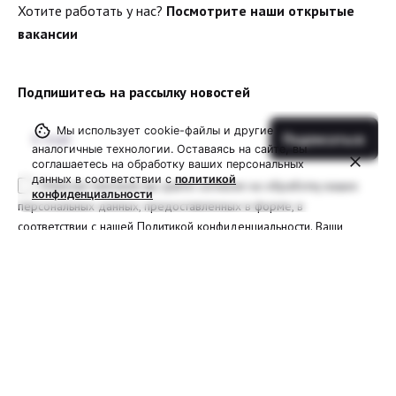
Хотите работать у нас?
Посмотрите наши открытые
вакансии
Подпишитесь на рассылку новостей
Мы использует cookie-файлы и другие
аналогичные технологии. Оставаясь на сайте, вы
соглашаетесь на обработку ваших персональных
данных в соответствии с
политикой
Отмечая галочкой, вы даете согласие на обработку ваших
конфиденциальности
персональных данных, предоставленных в форме, в
соответствии с нашей Политикой конфиденциальности. Ваши
данные будут использоваться исключительно для обработки
вашего запроса и улучшения качества обслуживания.
2018-2025 ООО "Люминорика"
Пользовательское соглашение