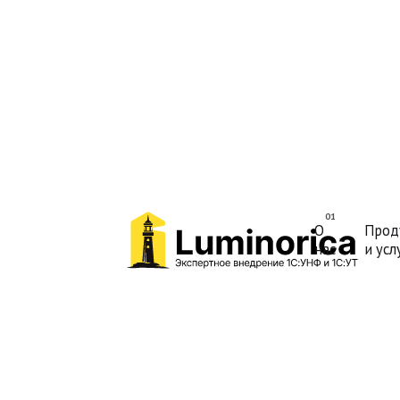
О
Прод
нас
и усл