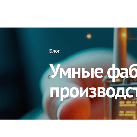
Блог
Умные фаб
производст