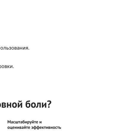
ользования.
ровки.