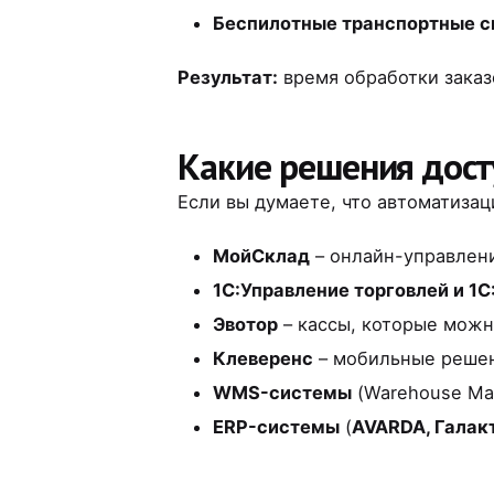
Беспилотные транспортные 
Результат:
время обработки заказ
Какие решения дост
Если вы думаете, что автоматизац
МойСклад
– онлайн-управлени
1С:Управление торговлей и 1
Эвотор
– кассы, которые можн
Клеверенс
– мобильные решен
WMS-системы
(Warehouse Man
ERP-системы
(
AVARDA, Галак