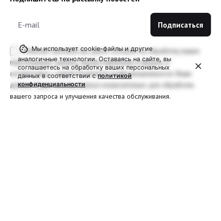
Мы использует cookie-файлы и другие
Отмечая галочкой, вы даете согласие на обработку ваших
аналогичные технологии. Оставаясь на сайте, вы
персональных данных, предоставленных в форме, в
соглашаетесь на обработку ваших персональных
соответствии с нашей Политикой конфиденциальности. Ваши
данных в соответствии с
политикой
конфиденциальности
данные будут использоваться исключительно для обработки
вашего запроса и улучшения качества обслуживания.
2018-2025 ООО "Люминорика"
Пользовательское соглашение
|
Политика конфиденциальности
|
Оферта